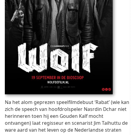
Na het alom geprezen speelfilmdebuut ‘Rabat’ (wie kan
zich de speech van hoofdrolspeler Nasrdin Dchar niet
herinneren toen hij een Gouden Kalf mocht
ontvangen) laat regisseur en scenarist Jim Taihuttu de
ware aard van het leven op de Nederlandse straten