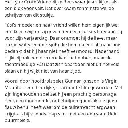
Het type Grote Vriendelijke Reus waar je als kijker als
een blok voor valt. Dat overkwam tenminste wel de
schrijver van dit stukje.
Fúsi’s moeder en haar vriend willen hem eigenlijk wel
een keer kwijt en zij geven hem een cursus linedancing
voor zijn verjaardag. Daar ontmoet hij de lieve, maar
ook ietwat vreemde Sjöfn die hem na een lift naar huis
bedankt dat hij haar niet heeft vermoord. Naderhand
blijkt zij ook een donkere kant te hebben, maar de
zachtmoedige Fúsi laat zich daardoor niet uit het veld
slaan en hij wijkt niet van haar zijde.
Vooral door hoofdrolspeler Gunnar Jónsson is Virgin
Mountain een heerlijke, charmante film geworden. Met
zijn ingehouden spel zet hij een prachtig personage
neer, een innemende, onbeholpen goedzak die geen
flauw benul heeft waarom de buitenwacht argwaan
krijgt als hij vriendschap sluit met een eenzaam klein
buurmeisje.