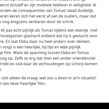
erst zichzelf en zijn mobiele telefoon in veiligheid. Al
rden de consequenties van Tomas’ daad duidelijk.
eren keren zich het eerst af van de ouders, maar dat
ch nog enigszins verklaren door de schrik.
dt pas echt pijnlijk als Tomas tijdens een etentje met
hotelgasten glashard ontkent dat hij is gevlucht voor
ne. En laat Ebba daar nu heel anders over denken.
volgt is een heerlijke, bij tijd en wijle pijnlijk
ge film. Want de spanning tussen Ebba en Tomas
oog op. Zelfs zo erg dat men een ander vriendenstel
etrekt en ook daar de verhoudingen op scherp komen
n.
t slot alleen de vraag: wat zou u doen in zo’n situatie?
an deze ‘heerlijke’ film.