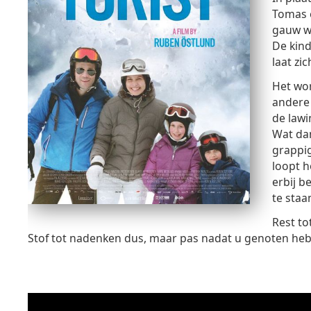
Tomas e
gauw wo
De kind
laat zi
Het wor
andere 
de lawi
Wat dan 
grappi
loopt h
erbij b
te staa
Rest to
Stof tot nadenken dus, maar pas nadat u genoten hebt v