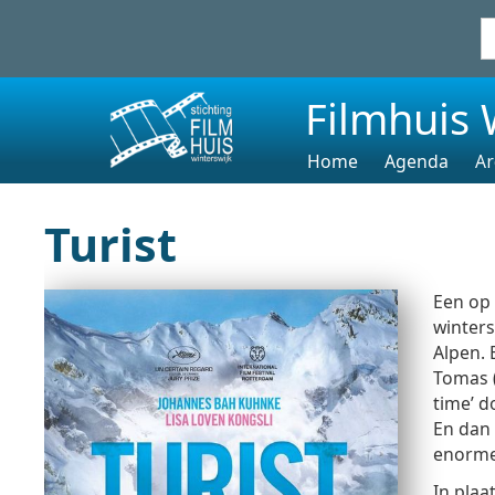
Filmhuis 
Home
Agenda
Ar
Turist
Een op 
winters
Alpen. 
Tomas (
time’ d
En dan 
enorme
In plaa