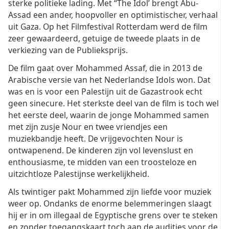
sterke politieke lading. Met “The Idol’ brengt Abu-
Assad een ander, hoopvoller en optimistischer, verhaal
uit Gaza. Op het Filmfestival Rotterdam werd de film
zeer gewaardeerd, getuige de tweede plaats in de
verkiezing van de Publieksprijs.
De film gaat over Mohammed Assaf, die in 2013 de
Arabische versie van het Nederlandse Idols won. Dat
was en is voor een Palestijn uit de Gazastrook echt
geen sinecure. Het sterkste deel van de film is toch wel
het eerste deel, waarin de jonge Mohammed samen
met zijn zusje Nour en twee vriendjes een
muziekbandje heeft. De vrijgevochten Nour is
ontwapenend. De kinderen zijn vol levenslust en
enthousiasme, te midden van een troosteloze en
uitzichtloze Palestijnse werkelijkheid.
Als twintiger pakt Mohammed zijn liefde voor muziek
weer op. Ondanks de enorme belemmeringen slaagt
hij er in om illegaal de Egyptische grens over te steken
en zonder toegangskaart toch aan de audities voor de