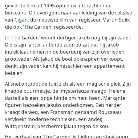
gevierde film uit 1995 opnieuw uitbracht in de
bioscoop. Dit overigens naar aanleiding van de release
van
Cigán
, de nieuwste film van regisseur Martin Sulik
die ook 'The Garden' regisseerde.
In ‘The Garden’ woont dertiger Jakub nog bij zijn vader.
Die is zijn lanterfantende zoon zo zat dat hij Jakub
intrek laat nemen in de boerderij van zijn overleden
grootvader. Als Jakub de boel opknapt en verkoopt,
denkt zijn vader, kan hij misschien een appartement
betalen.
Al snel ontpopt de tuin zich als een magische plek. Zijn
knappe buurmeisje, de 'mysterieuze maagd' Helena,
dartelt als een jonge hinde om hem heen. Markante
figuren bezoeken Jakubs onderkomen. Een herder
vraagt de weg, een Fransman genaamd Rousseau
vervloekt moderne technieken, een ander,
Wittgenstein, beschermt Jakub tegen de kou.
Het verhaal van ‘The Garden’ is tijdloos en staat anno