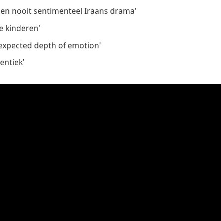
n nooit sentimenteel Iraans drama'
e kinderen'
xpected depth of emotion'
entiek'