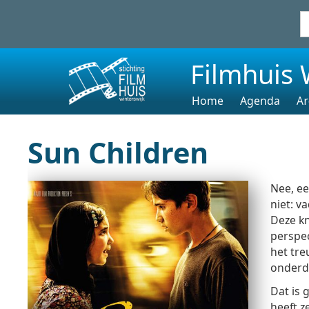
Filmhuis 
Home
Agenda
Ar
Sun Children
Nee, een
niet: v
Deze kn
perspec
het tre
onderde
Dat is 
heeft z