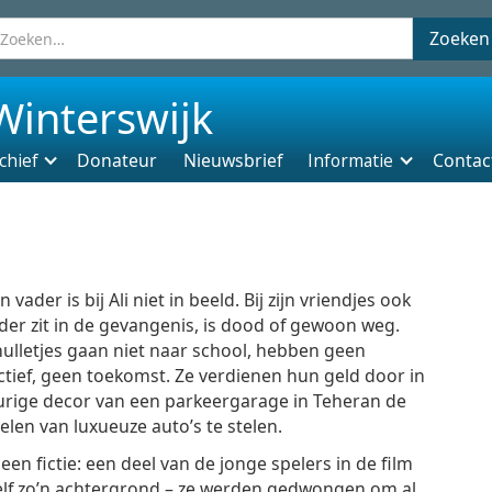
Winterswijk
chief
Donateur
Nieuwsbrief
Informatie
Contac
 vader is bij Ali niet in beeld. Bij zijn vriendjes ook
ader zit in de gevangenis, is dood of gewoon weg.
ulletjes gaan niet naar school, hebben geen
tief, geen toekomst. Ze verdienen hun geld door in
urige decor van een parkeergarage in Teheran de
len van luxueuze auto’s te stelen.
geen fictie: een deel van de jonge spelers in de film
elf zo’n achtergrond – ze werden gedwongen om al