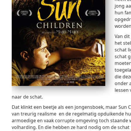
jong aa
hun fam
opgedra
worden
Van dit
het ste
schat l
schat g
moeten 
toegela
die dez
onder a
lessen 
naar de schat.
Dat klinkt een beetje als een jongensboek, maar Sun C
van treurig realisme en de regelmatig opduikende hum
armoedige en vaak corrupte omgeving toch staande w
volharding. En die hebben ze hard nodig om de schat 