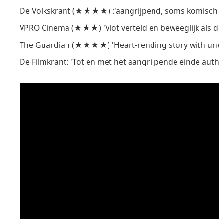
De Volkskrant (★★★★) :'aangrijpend, soms komisch e
VPRO Cinema (★★★) 'Vlot verteld en beweeglijk als d
The Guardian (★★★★) 'Heart-rending story with une
De Filmkrant: 'Tot en met het aangrijpende einde auth