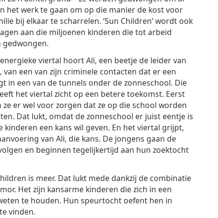
n het werk te gaan om op die manier de kost voor
ilie bij elkaar te scharrelen. ‘Sun Children’ wordt ook
gen aan die miljoenen kinderen die tot arbeid
 gedwongen.
 energieke viertal hoort Ali, een beetje de leider van
l, van een van zijn criminele contacten dat er een
igt in een van de tunnels onder de zonneschool. Die
eeft het viertal zicht op een betere toekomst. Eerst
ze er wel voor zorgen dat ze op die school worden
ten. Dat lukt, omdat de zonneschool er juist eentje is
e kinderen een kans wil geven. En het viertal grijpt,
anvoering van Ali, die kans. De jongens gaan de
volgen en beginnen tegelijkertijd aan hun zoektocht
hildren is meer. Dat lukt mede dankzij de combinatie
or. Het zijn kansarme kinderen die zich in een
eten te houden. Hun speurtocht oefent hen in
te vinden.