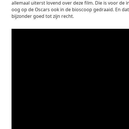
allemaal uiterst lovend over deze film. Die is voor de
oog op de Oscars ook in de bioscoop gedraaid. En da
bijzonder goed tot zijn recht.