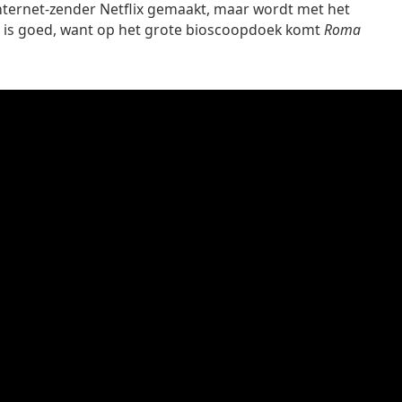
 internet-zender Netflix gemaakt, maar wordt met het
t is goed, want op het grote bioscoopdoek komt
Roma