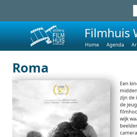
Filmhuis 
Home
Agenda
Ar
Roma
Een kin
middenk
zijn de
de jeug
filmho
wijk waa
beelden
camera