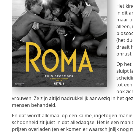
Het kin
in dit 
maar oo
alleen,
bioscoo
(het du
draait 
onrust 
Op het 
sluipt 
scheid
tot een
ook zic
vrouwen. Ze zijn altijd nadrukkelijk aanwezig in het 
mensen behandeld.
En dat wordt allemaal op een kalme, ingetogen manier
schoonheid zit juist in dat alledaagse. Het is een man
prijzen overladen (en er komen er waarschijnlijk nog