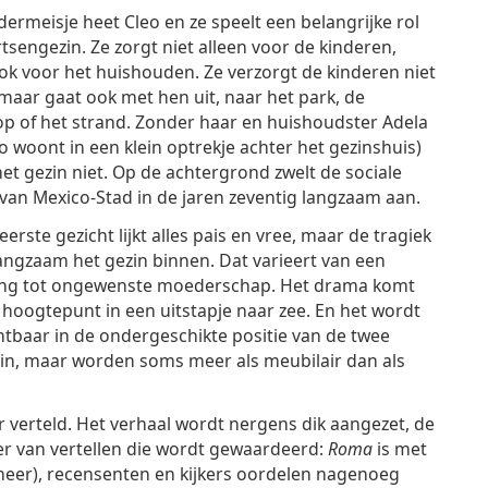
dermeisje heet Cleo en ze speelt een belangrijke rol
artsengezin. Ze zorgt niet alleen voor de kinderen,
k voor het huishouden. Ze verzorgt de kinderen niet
 maar gaat ook met hen uit, naar het park, de
p of het strand. Zonder haar en huishoudster Adela
o woont in een klein optrekje achter het gezinshuis)
het gezin niet. Op de achtergrond zwelt de sociale
van Mexico-Stad in de jaren zeventig langzaam aan.
eerste gezicht lijkt alles pais en vree, maar de tragiek
langzaam het gezin binnen. Dat varieert van een
ing tot ongewenste moederschap. Het drama komt
 hoogtepunt in een uitstapje naar zee. En het wordt
htbaar in de ondergeschikte positie van de twee
gezin, maar worden soms meer als meubilair dan als
 verteld. Het verhaal wordt nergens dik aangezet, de
ier van vertellen die wordt gewaardeerd:
Roma
is met
 meer), recensenten en kijkers oordelen nagenoeg