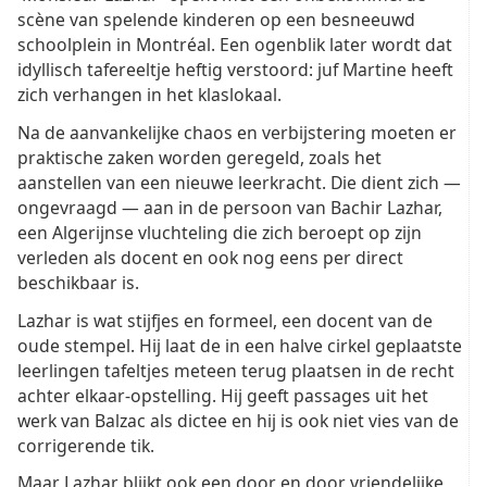
scène van spelende kinderen op een besneeuwd
schoolplein in Montréal. Een ogenblik later wordt dat
idyllisch tafereeltje heftig verstoord: juf Martine heeft
zich verhangen in het klaslokaal.
Na de aanvankelijke chaos en verbijstering moeten er
praktische zaken worden geregeld, zoals het
aanstellen van een nieuwe leerkracht. Die dient zich —
ongevraagd — aan in de persoon van Bachir Lazhar,
een Algerijnse vluchteling die zich beroept op zijn
verleden als docent en ook nog eens per direct
beschikbaar is.
Lazhar is wat stijfjes en formeel, een docent van de
oude stempel. Hij laat de in een halve cirkel geplaatste
leerlingen tafeltjes meteen terug plaatsen in de recht
achter elkaar-opstelling. Hij geeft passages uit het
werk van Balzac als dictee en hij is ook niet vies van de
corrigerende tik.
Maar Lazhar blijkt ook een door en door vriendelijke