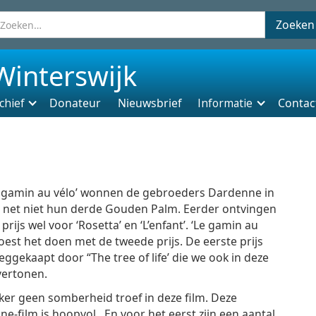
Winterswijk
chief
Donateur
Nieuwsbrief
Informatie
Contac
e gamin au vélo’ wonnen de gebroeders Dardenne in
 net niet hun derde Gouden Palm. Eerder ontvingen
prijs wel voor ‘Rosetta’ en ‘L’enfant’. ‘Le gamin au
oest het doen met de tweede prijs. De eerste prijs
ggekaapt door “The tree of life’ die we ook in deze
vertonen.
ker geen somberheid troef in deze film. Deze
e-film is hoopvol. En voor het eerst zijn een aantal