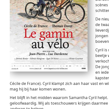
scènes 
schitte
De nieu
de twaa
lieverd
jongen 
boeven
Cyril is
beetje 
verkoch
De jong
en iede
kapster
Cécile de France). Cyril klampt zich aan haar vast en w
mag hij bij haar komen wonen.
Het blijft in het midden waarom Samantha Cyril helpt.
geloofwaardig. Wij als toeschouwers krijgen daarmee d
anderen te helpen.