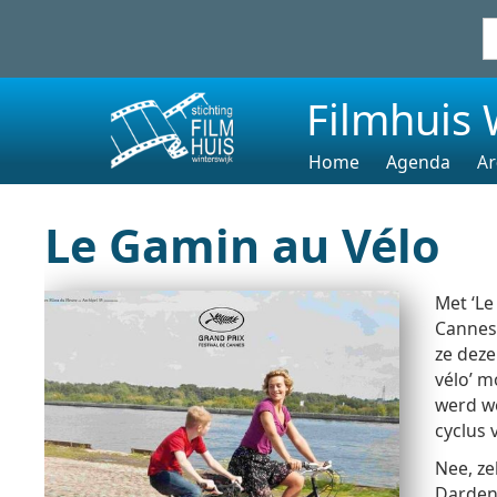
Filmhuis 
Home
Agenda
Ar
Le Gamin au Vélo
Met ‘L
Cannes
ze deze 
vélo’ m
werd we
cyclus 
Nee, ze
Dardenn