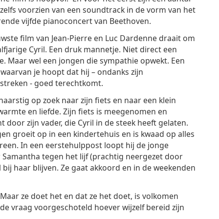
zelfs voorzien van een soundtrack in de vorm van het
rende vijfde pianoconcert van Beethoven.
wste film van Jean-Pierre en Luc Dardenne draait om
lfjarige Cyril. Een druk mannetje. Niet direct een
je. Maar wel een jongen die sympathie opwekt. Een
waarvan je hoopt dat hij – ondanks zijn
streken - goed terechtkomt.
 naarstig op zoek naar zijn fiets en naar een klein
warmte en liefde. Zijn fiets is meegenomen en
t door zijn vader, die Cyril in de steek heeft gelaten.
en groeit op in een kindertehuis en is kwaad op alles
reen. In een eerstehulppost loopt hij de jonge
 Samantha tegen het lijf (prachtig neergezet door
il bij haar blijven. Ze gaat akkoord en in de weekenden
 Maar ze doet het en dat ze het doet, is volkomen
e vraag voorgeschoteld hoever wijzelf bereid zijn