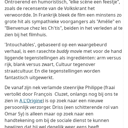
Ontroerend en humoristisch, "elke scène een feestje",
zoals de recensente van de Volkskrant het
verwoordde. In Frankrijk bleek de film een minstens zo
grote hit als sympathieke voorgangers als "Amélie" en
"Bienvenue chez les Ch'tis", beiden in het verleden al te
zien bij het filmhuis.
'Intouchables', gebaseerd op een waargebeurd
verhaal, is een rasechte
buddy movi
e met voor de hand
liggende tegenstellingen als ingrediënten: arm versus
rijk, blank versus zwart, Cultuur tegenover
straatcultuur. En die tegenstellingen worden
fantastisch uitgewerkt.
De vanaf zijn nek verlamde steenrijke Philippe (fraai
vertolkt door François Cluzet, onlangs nog bij ons te
zien in
A L'Origine
) is op zoek naar een nieuwe
persoonlijk verzorger. Driss (een schitterende rol van
Omar Sy) is alleen maar op zoek naar een
handtekening om bij de sociale dienst te kunnen
bewijzen dat hij wel degelijk weer eens heeft