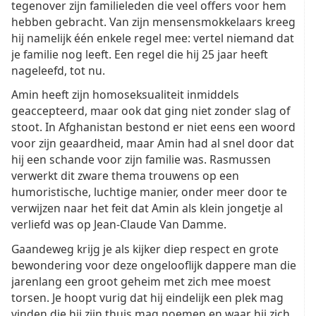
tegenover zijn familieleden die veel offers voor hem
hebben gebracht. Van zijn mensensmokkelaars kreeg
hij namelijk één enkele regel mee: vertel niemand dat
je familie nog leeft. Een regel die hij 25 jaar heeft
nageleefd, tot nu.
Amin heeft zijn homoseksualiteit inmiddels
geaccepteerd, maar ook dat ging niet zonder slag of
stoot. In Afghanistan bestond er niet eens een woord
voor zijn geaardheid, maar Amin had al snel door dat
hij een schande voor zijn familie was. Rasmussen
verwerkt dit zware thema trouwens op een
humoristische, luchtige manier, onder meer door te
verwijzen naar het feit dat Amin als klein jongetje al
verliefd was op Jean-Claude Van Damme.
Gaandeweg krijg je als kijker diep respect en grote
bewondering voor deze ongelooflijk dappere man die
jarenlang een groot geheim met zich mee moest
torsen. Je hoopt vurig dat hij eindelijk een plek mag
vinden die hij zijn thuis mag noemen en waar hij zich