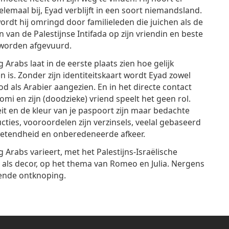
elemaal bij, Eyad verblijft in een soort niemandsland.
ordt hij omringd door familieleden die juichen als de
n van de Palestijnse Intifada op zijn vriendin en beste
 worden afgevuurd.
 Arabs laat in de eerste plaats zien hoe gelijk
n is. Zonder zijn identiteitskaart wordt Eyad zowel
od als Arabier aangezien. En in het directe contact
mi en zijn (doodzieke) vriend speelt het geen rol.
eit en de kleur van je paspoort zijn maar bedachte
cties, vooroordelen zijn verzinsels, veelal gebaseerd
etendheid en onberedeneerde afkeer.
 Arabs varieert, met het Palestijns-Israëlische
t als decor, op het thema van Romeo en Julia. Nergens
sende ontknoping.