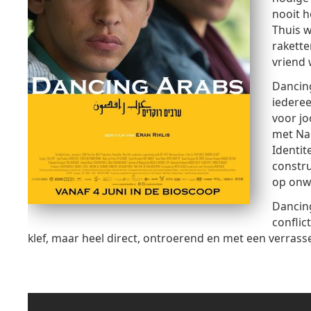
nooit h
Thuis w
rakette
vriend
Dancing
iederee
voor jo
met Nao
Identit
constru
op onw
Dancing
conflic
klef, maar heel direct, ontroerend en met een verras