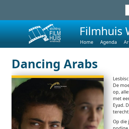
Filmhuis 
Home
Agenda
Ar
Dancing Arabs
Lesbisc
De moe
op, all
met een
Eyad. D
terecht
Op die 
nodige 