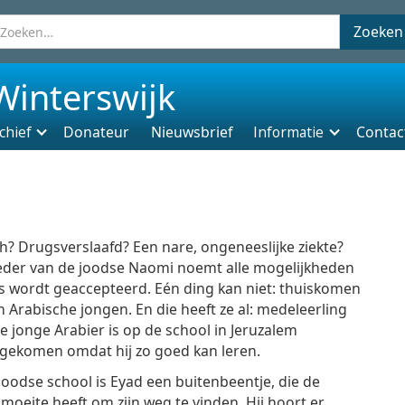
Winterswijk
chief
Donateur
Nieuwsbrief
Informatie
Contac
h? Drugsverslaafd? Een nare, ongeneeslijke ziekte?
der van de joodse Naomi noemt alle mogelijkheden
es wordt geaccepteerd. Eén ding kan niet: thuiskomen
 Arabische jongen. En die heeft ze al: medeleerling
e jonge Arabier is op de school in Jeruzalem
gekomen omdat hij zo goed kan leren.
joodse school is Eyad een buitenbeentje, die de
moeite heeft om zijn weg te vinden. Hij hoort er