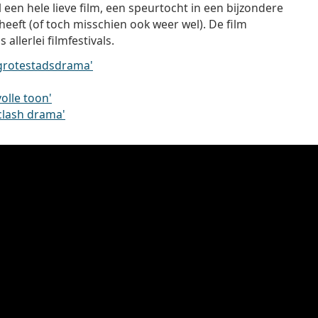
 een hele lieve film, een speurtocht in een bijzondere
eeft (of toch misschien ook weer wel). De film
allerlei filmfestivals.
 grotestadsdrama'
olle toon'
-clash drama'