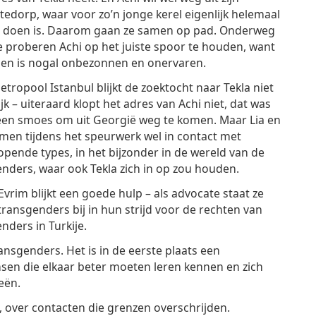
edorp, waar voor zo’n jonge kerel eigenlijk helemaal
te doen is. Daarom gaan ze samen op pad. Onderweg
 proberen Achi op het juiste spoor te houden, want
gen is nogal onbezonnen en onervaren.
etropool Istanbul blijkt de zoektocht naar Tekla niet
jk – uiteraard klopt het adres van Achi niet, dat was
een smoes om uit Georgië weg te komen. Maar Lia en
men tijdens het speurwerk wel in contact met
opende types, in het bijzonder in de wereld van de
nders, waar ook Tekla zich in op zou houden.
Evrim blijkt een goede hulp – als advocate staat ze
transgenders bij in hun strijd voor de rechten van
nders in Turkije.
ransgenders. Het is in de eerste plaats een
en die elkaar beter moeten leren kennen en zich
eën.
, over contacten die grenzen overschrijden.