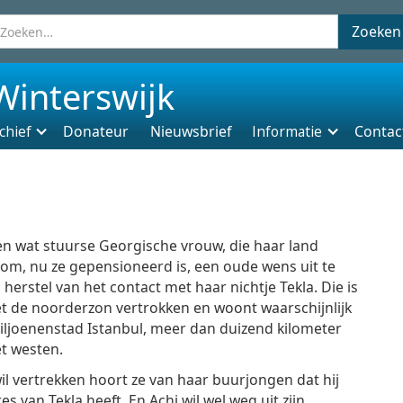
Winterswijk
chief
Donateur
Nieuwsbrief
Informatie
Contac
een wat stuurse Georgische vrouw, die haar land
 om, nu ze gepensioneerd is, een oude wens uit te
 herstel van het contact met haar nichtje Tekla. Die is
t de noorderzon vertrokken en woont waarschijnlijk
iljoenenstad Istanbul, meer dan duizend kilometer
t westen.
wil vertrekken hoort ze van haar buurjongen dat hij
es van Tekla heeft. En Achi wil wel weg uit zijn