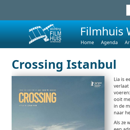
Filmhuis 
Home
Agenda
Ar
Crossing Istanbul
Lia is 
verlaat
voeren:
ooit me
in de m
naar he
Als ze 
een adr