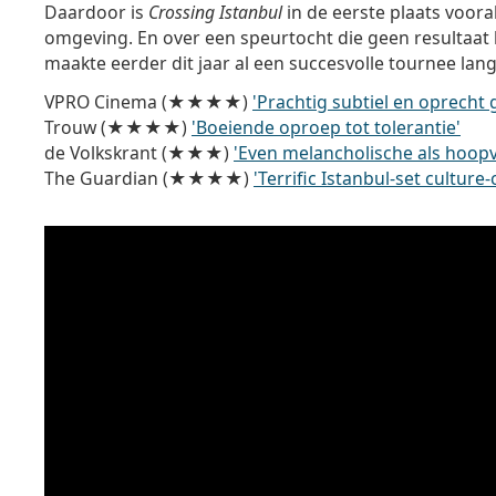
Daardoor is
Crossing Istanbul
in de eerste plaats vooral
omgeving. En over een speurtocht die geen resultaat h
maakte eerder dit jaar al een succesvolle tournee langs 
VPRO Cinema (★★★★)
'Prachtig subtiel en oprecht
Trouw (★★★★)
'Boeiende oproep tot tolerantie'
de Volkskrant (★★★)
'Even melancholische als hoopv
The Guardian (★★★★)
'Terrific Istanbul-set culture