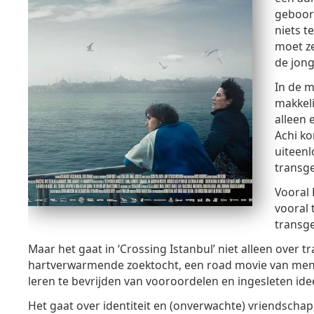
geboort
niets 
moet ze
de jon
In de m
makkeli
alleen 
Achi ko
uiteenl
transge
Vooral 
vooral 
transge
Maar het gaat in ‘Crossing Istanbul’ niet alleen over t
hartverwarmende zoektocht, een road movie van mens
leren te bevrijden van vooroordelen en ingesleten ide
Het gaat over identiteit en (onverwachte) vriendschap