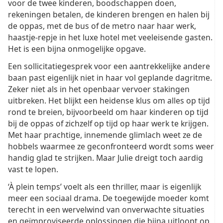
voor de twee kinderen, boodschappen doen,
rekeningen betalen, de kinderen brengen en halen bij
de oppas, met de bus of de metro naar haar werk,
haastje-repje in het luxe hotel met veeleisende gasten.
Het is een bijna onmogelijke opgave.
Een sollicitatiegesprek voor een aantrekkelijke andere
baan past eigenlijk niet in haar vol geplande dagritme.
Zeker niet als in het openbaar vervoer stakingen
uitbreken. Het blijkt een heidense klus om alles op tijd
rond te breien, bijvoorbeeld om haar kinderen op tijd
bij de oppas of zichzelf op tijd op haar werk te krijgen.
Met haar prachtige, innemende glimlach weet ze de
hobbels waarmee ze geconfronteerd wordt soms weer
handig glad te strijken. Maar Julie dreigt toch aardig
vast te lopen.
‘À plein temps’ voelt als een thriller, maar is eigenlijk
meer een sociaal drama. De toegewijde moeder komt
terecht in een wervelwind van onverwachte situaties
en geïmproviseerde oplossingen die bijna uitloopt op