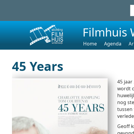
Filmhuis 
Home
Agenda
Ar
45 Years
45 jaar
wordt o
huwelij
nog ste
tussen 
verlede
Geoff k
gevonde