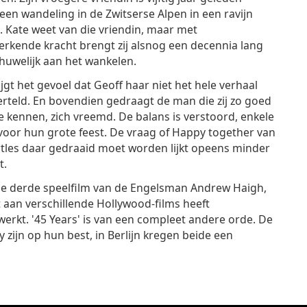
 een wandeling in de Zwitserse Alpen in een ravijn
. Kate weet van die vriendin, maar met
rkende kracht brengt zij alsnog een decennia lang
 huwelijk aan het wankelen.
ijgt het gevoel dat Geoff haar niet het hele verhaal
erteld. En bovendien gedraagt de man die zij zo goed
e kennen, zich vreemd. De balans is verstoord, enkele
oor hun grote feest. De vraag of Happy together van
tles daar gedraaid moet worden lijkt opeens minder
t.
de derde speelfilm van de Engelsman Andrew Haigh,
t aan verschillende Hollywood-films heeft
rkt. '45 Years' is van een compleet andere orde. De
zijn op hun best, in Berlijn kregen beide een