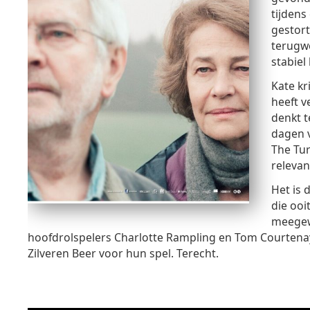
tijdens
gestort
terugwe
stabiel
Kate kr
heeft v
denkt t
dagen v
The Tur
relevan
Het is 
die ooi
meegewe
hoofdrolspelers Charlotte Rampling en Tom Courtenay 
Zilveren Beer voor hun spel. Terecht.