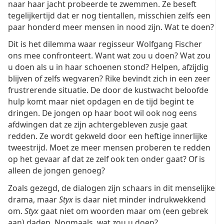
naar haar jacht probeerde te zwemmen. Ze beseft
tegelijkertijd dat er nog tientallen, misschien zelfs een
paar honderd meer mensen in nood zijn. Wat te doen?
Dit is het dilemma waar regisseur Wolfgang Fischer
ons mee confronteert. Want wat zou u doen? Wat zou
u doen als u in haar schoenen stond? Helpen, afzijdig
blijven of zelfs wegvaren? Rike bevindt zich in een zeer
frustrerende situatie. De door de kustwacht beloofde
hulp komt maar niet opdagen en de tijd begint te
dringen. De jongen op haar boot wil ook nog eens
afdwingen dat ze zijn achtergebleven zusje gaat
redden. Ze wordt gekweld door een heftige innerlijke
tweestrijd. Moet ze meer mensen proberen te redden
op het gevaar af dat ze zelf ook ten onder gaat? Of is
alleen de jongen genoeg?
Zoals gezegd, de dialogen zijn schaars in dit menselijke
drama, maar
Styx
is daar niet minder indrukwekkend
om.
Styx
gaat niet om woorden maar om (een gebrek
aan) daden. Nogmaals, wat zou u doen?